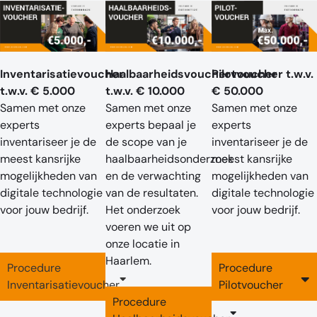
Inventarisatievoucher
Haalbaarheidsvouchervoucher
Pilotvoucher t.w.v.
t.w.v. € 5.000
t.w.v. € 10.000
€ 50.000
Samen met onze
Samen met onze
Samen met onze
experts
experts bepaal je
experts
inventariseer je de
de scope van je
inventariseer je de
meest kansrijke
haalbaarheidsonderzoek
meest kansrijke
mogelijkheden van
en de verwachting
mogelijkheden van
digitale technologie
van de resultaten.
digitale technologie
voor jouw bedrijf.
Het onderzoek
voor jouw bedrijf.
voeren we uit op
onze locatie in
Haarlem.
Procedure
Procedure
Inventarisatievoucher
Pilotvoucher
Procedure