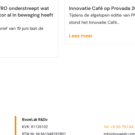
VRO onderstreept wat
Innovatie Café op Provada 
r al in beweging heeft
Tijdens de afgelopen editie van
stond het Innovatie Café...
ief van 19 juni laat de
Lees meer
BouwLab R&Do
Tel: +31 85 750 04 
KVK: 81136102
BTW Nr: NL861948282B01
info@bouwlab.co