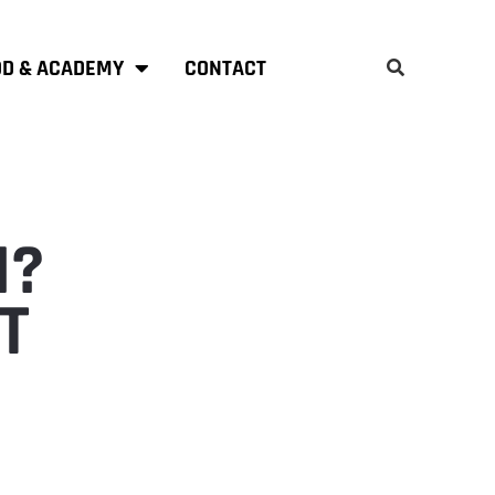
D & ACADEMY
CONTACT
N?
T