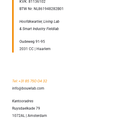
KVK: 81136102
BTW Nr: NL861948282B01
Hoofdkwartier, Living Lab
& Smart Industry Fieldlab
Oudeweg 91-95
2031 CC | Haarlem
Tel: +31 85 750 04 32
info@bouwlab.com
Kantooradres
Ruysdaelkade 79
1072AL | Amsterdam