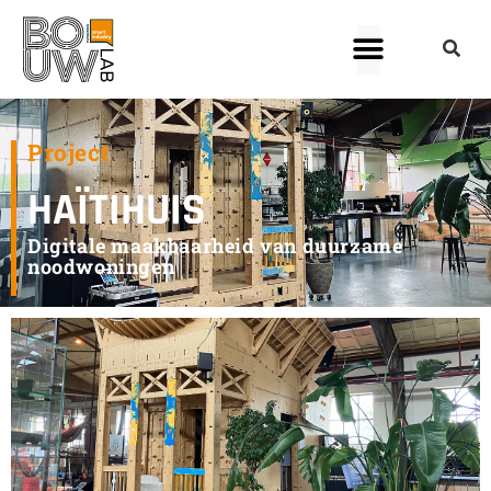
Project
HAÏTIHUIS
Digitale maakbaarheid van duurzame
noodwoningen